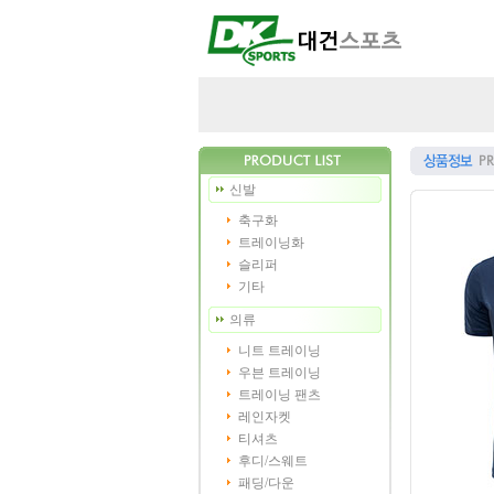
신발
축구화
트레이닝화
슬리퍼
기타
의류
니트 트레이닝
우븐 트레이닝
트레이닝 팬츠
레인자켓
티셔츠
후디/스웨트
패딩/다운