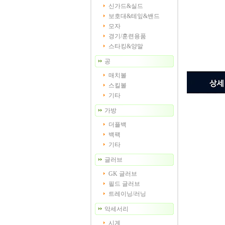
신가드&실드
보호대&테잎&밴드
모자
경기/훈련용품
스타킹&양말
공
매치볼
스킬볼
기타
가방
더플백
백팩
기타
글러브
GK 글러브
필드 글러브
트레이닝/러닝
악세서리
시계