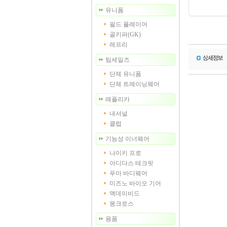
유니폼
필드 플레이어
골키퍼(GK)
레프리
팀세일즈
단체 유니폼
단체 트레이닝웨어
레플리카
내셔널
클럽
기능성 이너웨어
나이키 프로
아디다스 테크핏
푸마 바디웨어
미즈노 바이오 기어
맥데이비드
몽크로스
용품