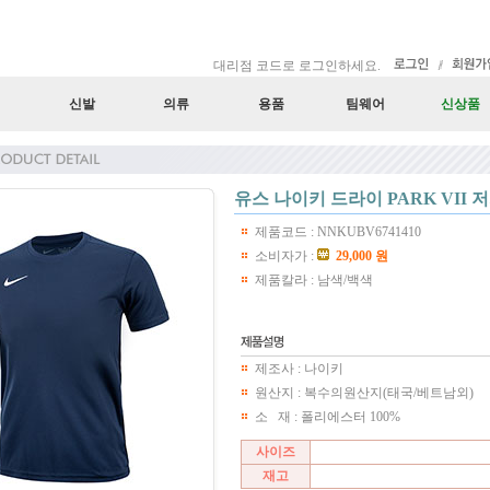
대리점 코드로 로그인하세요.
신발
의류
용품
팀웨어
신상품
유스 나이키 드라이 PARK VII 저
제품코드 : NNKUBV6741410
소비자가 :
29,000 원
제품칼라 : 남색/백색
제조사 : 나이키
원산지 : 복수의원산지(태국/베트남외)
소 재 : 폴리에스터 100%
사이즈
재고