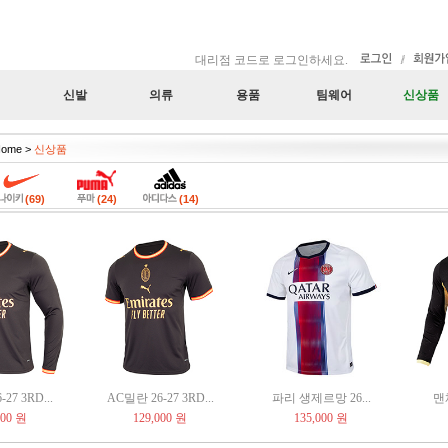
대리점 코드로 로그인하세요.
신발
의류
용품
팀웨어
신상품
ome >
신상품
(69)
(24)
(14)
27 3RD...
AC밀란 26-27 3RD...
파리 생제르망 26...
맨체
000 원
129,000 원
135,000 원