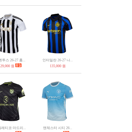
투스 26-27 홈...
인터밀란 26-27 나...
129,000 원
135,000 원
레티코 마드리...
맨체스터 시티 26...