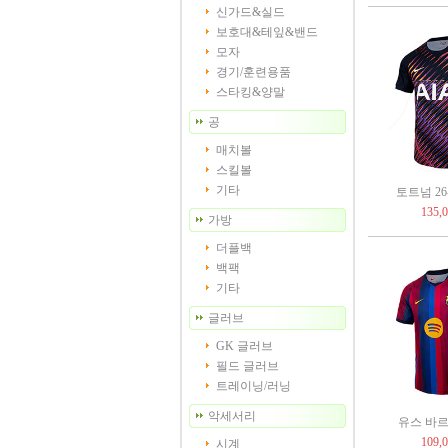
신가드&실드
보호대&테잎&밴드
모자
경기/훈련용품
스타킹&양말
공
매치볼
스킬볼
기타
토트넘 26-
135,
가방
더플백
백팩
기타
글러브
GK 글러브
필드 글러브
트레이닝/러닝
악세서리
유스 바르셀
109,
시계