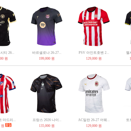
티 26...
바르셀로나 26-27...
PSV 아인트호벤 2...
첼시
000 원
199,000 원
129,000 원
마드리...
프랑스 2026 나이...
AC밀란 26-27 어웨...
토트
0 원
135,000 원
129,000 원