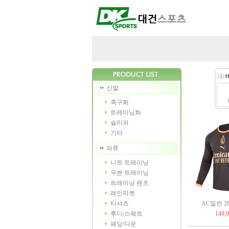
H
신발
축구화
트레이닝화
슬리퍼
기타
의류
니트 트레이닝
우븐 트레이닝
트레이닝 팬츠
레인자켓
티셔츠
AC밀란 26-
후디/스웨트
149,
패딩/다운