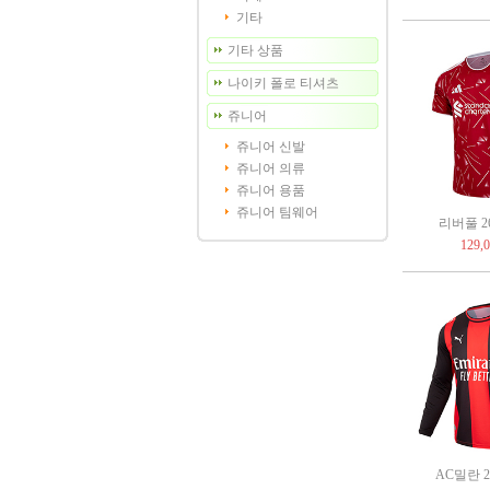
기타
기타 상품
나이키 폴로 티셔츠
쥬니어
쥬니어 신발
쥬니어 의류
쥬니어 용품
쥬니어 팀웨어
리버풀 26-
129,
AC밀란 26-