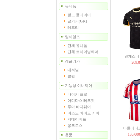
유니폼
필드 플레이어
골키퍼(GK)
레프리
팀세일즈
단체 유니폼
단체 트레이닝웨어
맨체스터 시
레플리카
209,
내셔널
클럽
기능성 이너웨어
나이키 프로
아디다스 테크핏
푸마 바디웨어
미즈노 바이오 기어
맥데이비드
몽크로스
아틀레티코 
135,00
용품