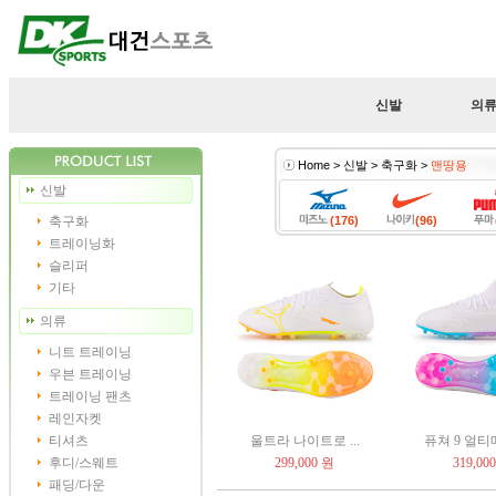
신발
의
Home > 신발 > 축구화 >
맨땅용
신발
축구화
(176)
(96)
트레이닝화
슬리퍼
기타
의류
니트 트레이닝
우븐 트레이닝
트레이닝 팬츠
레인자켓
티셔츠
울트라 나이트로 ...
퓨쳐 9 얼티
후디/스웨트
299,000 원
319,00
패딩/다운