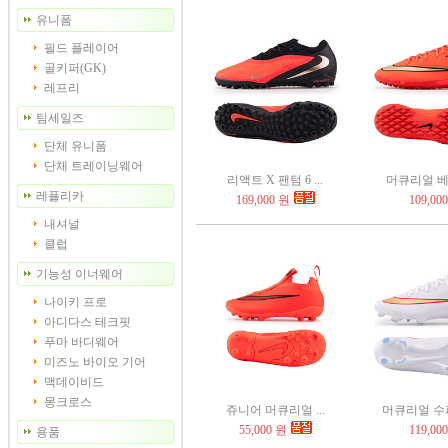
유니폼
필드 플레이어
골키퍼(GK)
레프리
팀세일즈
단체 유니폼
단체 트레이닝웨어
리액트 X 팬텀 6 ...
머큐리얼 베이
레플리카
169,000 원
109,00
내셔널
클럽
기능성 이너웨어
나이키 프로
아디다스 테크핏
푸마 바디웨어
미즈노 바이오 기어
맥데이비드
몽크로스
쥬니어 머큐리얼 ...
머큐리얼 수퍼
55,000 원
119,00
용품