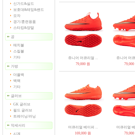
신가드&실드
보호대&테잎&밴드
모자
경기/훈련용품
스타킹&양말
공
매치볼
스킬볼
기타
쥬니어 머큐리얼 ...
쥬니어 머큐리
79,000 원
79,000
가방
더플백
백팩
기타
글러브
GK 글러브
필드 글러브
트레이닝/러닝
악세서리
머큐리얼 베이퍼 ...
머큐리얼 베이
169,000 원
79,000
시계