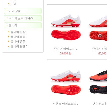
기타
기타 상품
나이키 폴로 티셔츠
쥬니어
쥬니어 신발
쥬니어 의류
쥬니어 용품
쥬니어 팀웨어
쥬니어 티엠포 마...
쥬니어 티엠포
59,000 원
65,000
티엠포 마에스트로...
팬텀 6 로우 