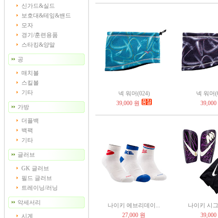
신가드&실드
보호대&테잎&밴드
모자
경기/훈련용품
스타킹&양말
공
매치볼
스킬볼
기타
넥 워머(024)
넥 워머(0
39,000 원
39,000
가방
더플백
백팩
기타
글러브
GK 글러브
필드 글러브
트레이닝/러닝
악세서리
나이키 에브리데이...
나이키 시그니
27,000 원
39,000
시계