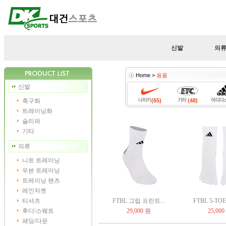
신발
의
Home >
용품
신발
축구화
(65)
(48)
트레이닝화
슬리퍼
기타
의류
니트 트레이닝
우븐 트레이닝
트레이닝 팬츠
레인자켓
티셔츠
FTBL 그립 프린트...
FTBL 5-TOE
후디/스웨트
29,000 원
25,000
패딩/다운