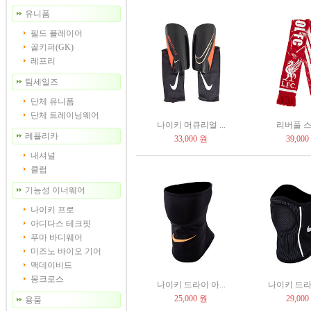
유니폼
필드 플레이어
골키퍼(GK)
레프리
팀세일즈
단체 유니폼
단체 트레이닝웨어
나이키 머큐리얼 ...
리버풀 
레플리카
33,000 원
39,000
내셔널
클럽
기능성 이너웨어
나이키 프로
아디다스 테크핏
푸마 바디웨어
미즈노 바이오 기어
맥데이비드
몽크로스
나이키 드라이 아...
나이키 드라이
25,000 원
29,000
용품