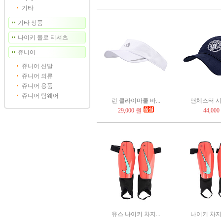
기타
기타 상품
나이키 폴로 티셔츠
쥬니어
쥬니어 신발
쥬니어 의류
쥬니어 용품
쥬니어 팀웨어
런 클라이마쿨 바...
맨체스터 시티 
29,000 원
44,000
유스 나이키 차지...
나이키 차지 