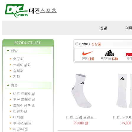
신발
의
Home >
신상품
신발
축구화
(19)
(18)
트레이닝화
슬리퍼
기타
의류
니트 트레이닝
우븐 트레이닝
트레이닝 팬츠
레인자켓
티셔츠
FTBL 그립 프린트...
FTBL 5-TOE
후디/스웨트
29,000 원
25,000
패딩/다운