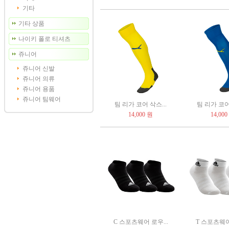
기타
기타 상품
나이키 폴로 티셔츠
쥬니어
쥬니어 신발
쥬니어 의류
쥬니어 용품
쥬니어 팀웨어
팀 리가 코어 삭스...
팀 리가 코어 
14,000 원
14,000
C 스포츠웨어 로우...
T 스포츠웨어