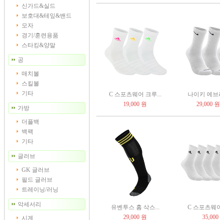
신가드&실드
보호대&테잎&밴드
모자
경기/훈련용품
스타킹&양말
공
매치볼
스킬볼
기타
C 스포츠웨어 크루...
나이키 에브리
19,000 원
29,000 원
가방
더플백
백팩
기타
글러브
GK 글러브
필드 글러브
트레이닝/러닝
악세서리
유벤투스 홈 삭스...
C 스포츠웨어
29,000 원
35,000
시계