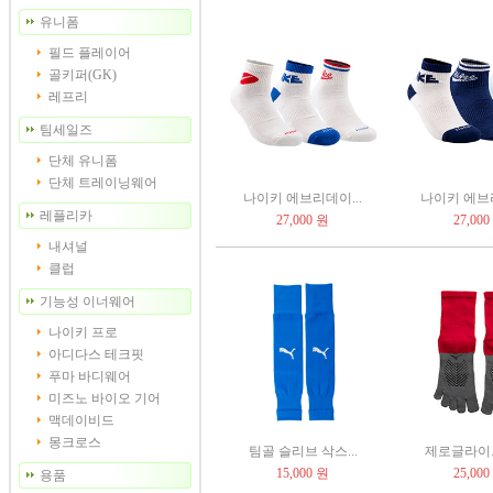
유니폼
필드 플레이어
골키퍼(GK)
레프리
팀세일즈
단체 유니폼
단체 트레이닝웨어
나이키 에브리데이...
나이키 에브리
레플리카
27,000 원
27,000
내셔널
클럽
기능성 이너웨어
나이키 프로
아디다스 테크핏
푸마 바디웨어
미즈노 바이오 기어
맥데이비드
몽크로스
팀골 슬리브 삭스...
제로글라이드 
15,000 원
25,000
용품