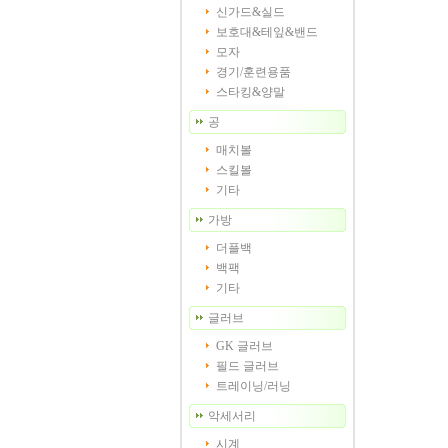
신가드&실드
보호대&테잎&밴드
모자
경기/훈련용품
스타킹&양말
공
매치볼
스킬볼
기타
가방
더플백
백팩
기타
글러브
GK 글러브
필드 글러브
트레이닝/러닝
악세서리
시계