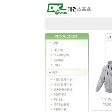
H
신발
축구화
트레이닝화
슬리퍼
기타
의류
니트 트레이닝
우븐 트레이닝
트레이닝 팬츠
레인자켓
티셔츠
나이키 PAR
후디/스웨트
75,000
패딩/다운