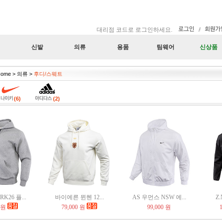
대리점 코드로 로그인하세요.
신발
의류
용품
팀웨어
신상품
ome > 의류 >
후디/스웨트
(6)
(2)
K26 플...
바이에른 뮌헨 12...
AS 우먼스 NSW 에...
Z.
 원
79,000 원
99,000 원