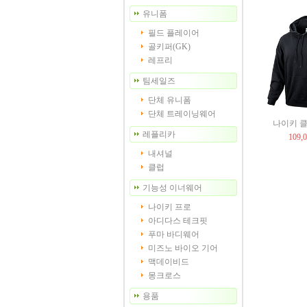
유니폼
필드 플레이어
골키퍼(GK)
레프리
팀세일즈
단체 유니폼
단체 트레이닝웨어
나이키 클럽
레플리카
109,
내셔널
클럽
기능성 이너웨어
나이키 프로
아디다스 테크핏
푸마 바디웨어
미즈노 바이오 기어
맥데이비드
몽크로스
용품