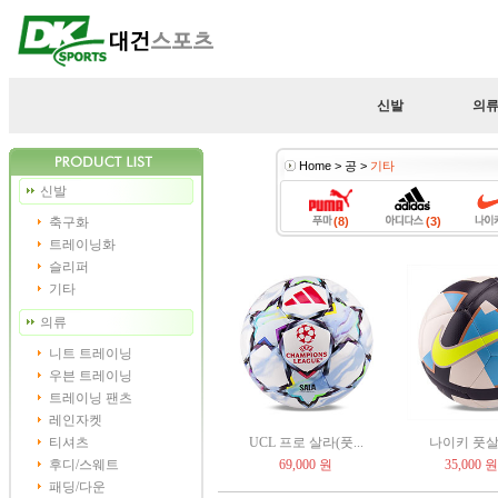
신발
의
Home > 공 >
기타
신발
축구화
(8)
(3)
트레이닝화
슬리퍼
기타
의류
니트 트레이닝
우븐 트레이닝
트레이닝 팬츠
레인자켓
티셔츠
UCL 프로 살라(풋...
나이키 풋살 
후디/스웨트
69,000 원
35,000 원
패딩/다운