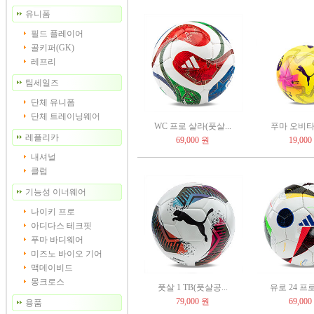
유니폼
필드 플레이어
골키퍼(GK)
레프리
팀세일즈
단체 유니폼
단체 트레이닝웨어
WC 프로 살라(풋살...
푸마 오비타 
레플리카
69,000 원
19,000
내셔널
클럽
기능성 이너웨어
나이키 프로
아디다스 테크핏
푸마 바디웨어
미즈노 바이오 기어
맥데이비드
몽크로스
풋살 1 TB(풋살공...
유로 24 프로
79,000 원
69,000
용품