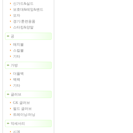
신가드&실드
보호대&테잎&밴드
모자
경기/훈련용품
스타킹&양말
공
매치볼
스킬볼
기타
가방
더플백
백팩
기타
글러브
GK 글러브
필드 글러브
트레이닝/러닝
악세서리
시계