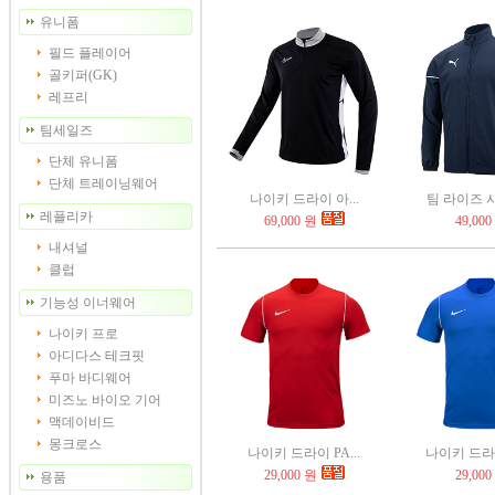
유니폼
필드 플레이어
골키퍼(GK)
레프리
팀세일즈
단체 유니폼
단체 트레이닝웨어
나이키 드라이 아...
팀 라이즈 사
레플리카
69,000 원
49,000
내셔널
클럽
기능성 이너웨어
나이키 프로
아디다스 테크핏
푸마 바디웨어
미즈노 바이오 기어
맥데이비드
몽크로스
나이키 드라이 PA...
나이키 드라이 
29,000 원
29,000
용품