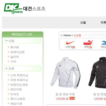
신발
의
Home >
신상품
신발
축구화
(8)
(5)
트레이닝화
슬리퍼
기타
의류
니트 트레이닝
우븐 트레이닝
트레이닝 팬츠
레인자켓
티셔츠
팀 킹 앤섬 자켓
팀 킹 앤
후디/스웨트
129,000 원
129,000 
패딩/다운