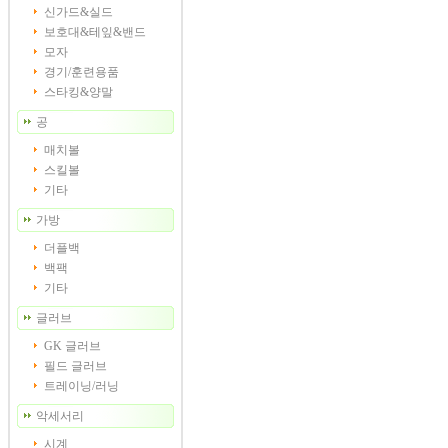
신가드&실드
보호대&테잎&밴드
모자
경기/훈련용품
스타킹&양말
공
매치볼
스킬볼
기타
가방
더플백
백팩
기타
글러브
GK 글러브
필드 글러브
트레이닝/러닝
악세서리
시계