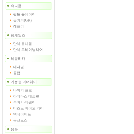
유니폼
필드 플레이어
골키퍼(GK)
레프리
팀세일즈
단체 유니폼
단체 트레이닝웨어
레플리카
내셔널
클럽
기능성 이너웨어
나이키 프로
아디다스 테크핏
푸마 바디웨어
미즈노 바이오 기어
맥데이비드
몽크로스
용품