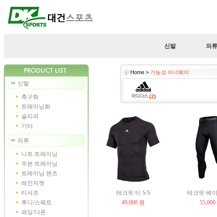
신발
의
Home >
기능성 이너웨어
신발
축구화
(2)
트레이닝화
슬리퍼
기타
의류
니트 트레이닝
우븐 트레이닝
트레이닝 팬츠
레인자켓
티셔츠
테크핏 티 S/S
테크핏 베이스
후디/스웨트
49,000 원
55,000
패딩/다운