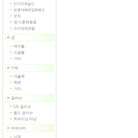
신가드&실드
보호대&테잎&밴드
모자
경기/훈련용품
스타킹&양말
공
매치볼
스킬볼
기타
가방
더플백
백팩
기타
글러브
GK 글러브
필드 글러브
트레이닝/러닝
악세서리
시계