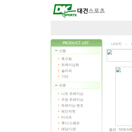
나이키
신발
축구화
트레이닝화
슬리퍼
기타
의류
니트 트레이닝
우븐 트레이닝
트레이닝 팬츠
레인자켓
티셔츠
후디/스웨트
패딩/다운
품번 : NNKWB