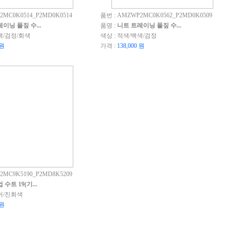
2MC0K0514_P2MD0K0514
품번 : AMZWP2MC0K0562_P2MD0K0509
이닝 풀짚 수...
품명 :
니트 트레이닝 풀짚 수...
색/검정/회색
색상 : 적색/백색/검정
 원
가격 :
138,000 원
2MC9K5190_P2MD8K5209
수트 19(기...
실버/진회색
 원