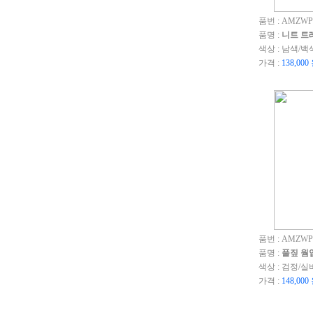
품번 : AMZWP
품명 :
니트 트레
색상 : 남색/백
가격 :
138,000
품번 : AMZWP
품명 :
풀짚 웜업 
색상 : 검정/
가격 :
148,000