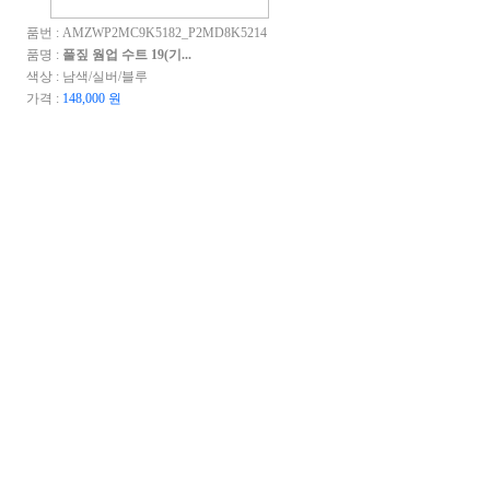
품번 : AMZWP2MC9K5182_P2MD8K5214
품명 :
풀짚 웜업 수트 19(기...
색상 : 남색/실버/블루
가격 :
148,000 원