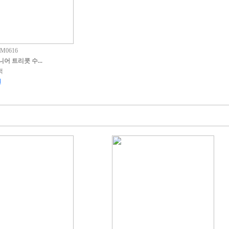
M0616
니어 트리콧 수...
색
원