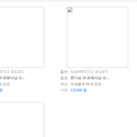
7111_EA2475
품번 : AADWFS7112_EA2475
0 트레이닝 수...
품명 :
콘디보 20 트레이닝 수...
색/검정
색상 : 로얄블루/백색/검정
 원
가격 :
128,000 원