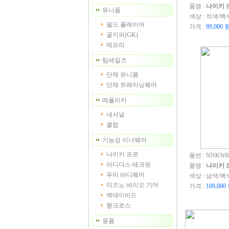
품명 :
나이키 드
유니폼
색상 : 적색/백
필드 플레이어
가격 :
89,000 
골키퍼(GK)
레프리
팀세일즈
단체 유니폼
단체 트레이닝웨어
레플리카
내셔널
클럽
기능성 이너웨어
나이키 프로
품번 : NNKW89
아디다스 테크핏
품명 :
나이키 드
푸마 바디웨어
색상 : 남색/백
미즈노 바이오 기어
가격 :
109,000
맥데이비드
몽크로스
용품