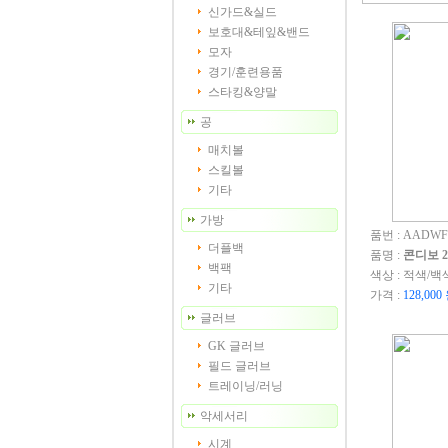
신가드&실드
보호대&테잎&밴드
모자
경기/훈련용품
스타킹&양말
공
매치볼
스킬볼
기타
가방
품번 : AADWFS
더플백
품명 :
콘디보 2
백팩
색상 : 적색/백
기타
가격 :
128,000
글러브
GK 글러브
필드 글러브
트레이닝/러닝
악세서리
시계