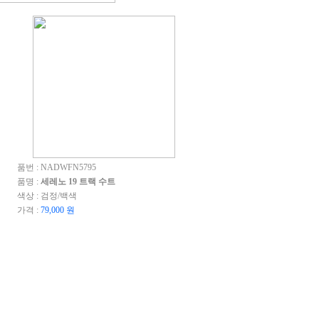
품번 : NADWFN5795
품명 :
세레노 19 트랙 수트
색상 : 검정/백색
가격 :
79,000 원