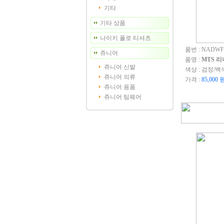
기타
기타 상품
나이키 폴로 티셔츠
품번 : NADWF
쥬니어
품명 :
MTS 리
쥬니어 신발
색상 : 검정/백
쥬니어 의류
가격 :
85,000 
쥬니어 용품
쥬니어 팀웨어