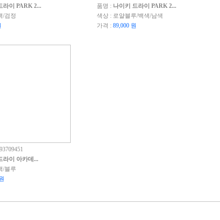
라이 PARK 2...
품명 :
나이키 드라이 PARK 2...
색/검정
색상 : 로얄블루/백색/남색
원
가격 :
89,000 원
3709451
라이 아카데...
색/블루
 원