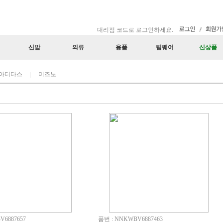
대리점 코드로 로그인하세요.
신발
의류
용품
팀웨어
신상품
아디다스
미즈노
V6887657
품번 : NNKWBV6887463